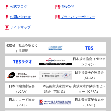
公式ブログ
情報公開
お問い合わせ
プライバシーポリシー
サイトマップ
法務省・社会を明るく
する運動
日本放送協会
（NHKオ
ンライン）
日本音楽著作家連合
（SUJA）
日本作編曲家協会
日本芸能実演家団体協
実演家著作隣接権セン
（JCAA）
議会
（芸団協）
ター
（CPRA）
日本レコード協会
日本音楽事業者協会
（RIAJ）
（JAME）