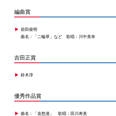
編曲賞
前田俊明
曲名：「二輪草」など 歌唱：川中美幸
吉田正賞
鈴木淳
優秀作品賞
曲名：「哀愁港」 歌唱：田川寿美