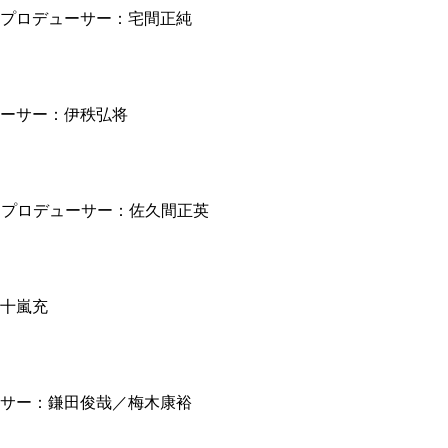
プロデューサー：宅間正純
ーサー：伊秩弘将
英 プロデューサー：佐久間正英
十嵐充
サー：鎌田俊哉／梅木康裕