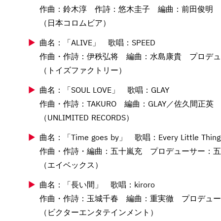
作曲：鈴木淳 作詩：悠木圭子 編曲：前田俊明 
（日本コロムビア）
曲名：「ALIVE」 歌唱：SPEED
作曲・作詩：伊秩弘将 編曲：水島康貴 プロデュ
（トイズファクトリー）
曲名：「SOUL LOVE」 歌唱：GLAY
作曲・作詩：TAKURO 編曲：GLAY／佐久間正
（UNLIMITED RECORDS）
曲名：「Time goes by」 歌唱：Every Little Thing
作曲・作詩・編曲：五十嵐充 プロデューサー：五
（エイベックス）
曲名：「長い間」 歌唱：kiroro
作曲・作詩：玉城千春 編曲：重実徹 プロデュー
（ビクターエンタテインメント）