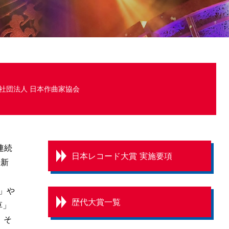
社団法人 日本作曲家協会
連続
日本レコード大賞 実施要項
や新
E」や
歴代大賞一覧
草」
。そ