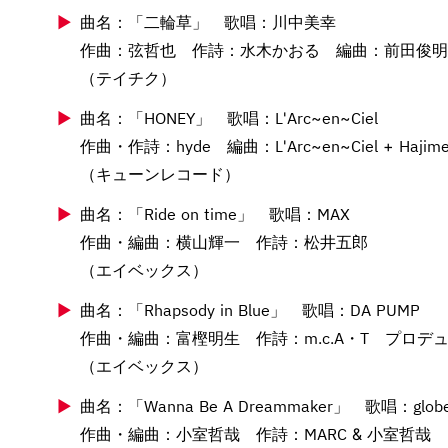
曲名：「二輪草」 歌唱：川中美幸
作曲：弦哲也 作詩：水木かおる 編曲：前田俊明
（テイチク）
曲名：「HONEY」 歌唱：L'Arc~en~Ciel
作曲・作詩：hyde 編曲：L'Arc~en~Ciel + Hajime
（キューンレコード）
曲名：「Ride on time」 歌唱：MAX
作曲・編曲：横山輝一 作詩：松井五郎
（エイベックス）
曲名：「Rhapsody in Blue」 歌唱：DA PUMP
作曲・編曲：富樫明生 作詩：m.c.A・T プロデ
（エイベックス）
曲名：「Wanna Be A Dreammaker」 歌唱：glob
作曲・編曲：小室哲哉 作詩：MARC & 小室哲哉