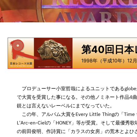
第40回日
1998年（平成10年）12
プロデューサー小室哲哉によるユニットであるglob
で大賞を受賞した事になる。その他ノミネート作品4
鋭とは言えないレーベルにまでなっていた。
この年、アルバム大賞をEvery Little Thingの「Time
L'Arc-en-Cielの「HONEY」等が受賞。そして最
の前田俊明、作詩賞に「カラスの女房」の荒木とよひ