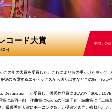
本レコード大賞
主催：公益
月30日
eがこの年の大賞を受賞した。これにより彼の手がけた曲が4年
曲を彼の所属するエイベックスから送り出すなどこの時、もは
 to Destination」が受賞し、優秀作品賞にGLAYの「SOUL LOV
優秀歌唱賞に鳥羽一郎、作曲賞にKiroroの玉城千春、編曲賞に「二輪
さ、最優秀新人賞にモーニング娘。が受賞と趣向が多様化した